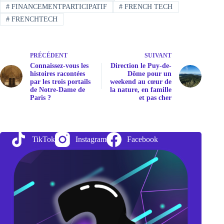
#
FINANCEMENTPARTICIPATIF
#
FRENCH TECH
#
FRENCHTECH
PRÉCÉDENT
SUIVANT
Connaissez-vous les
Direction le Puy-de-
histoires racontées
Dôme pour un
par les trois portails
weekend au cœur de
de Notre-Dame de
la nature, en famille
Paris ?
et pas cher
TikTok
Instagram
Facebook