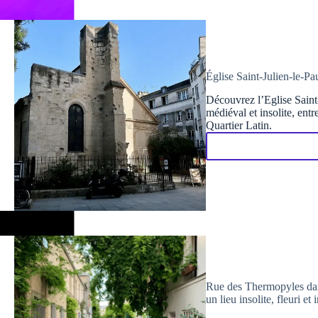
Église Saint-Julien-le-Pa
Découvrez l’Eglise Saint
médiéval et insolite, entr
Quartier Latin.
Rue des Thermopyles dan
un lieu insolite, fleuri 