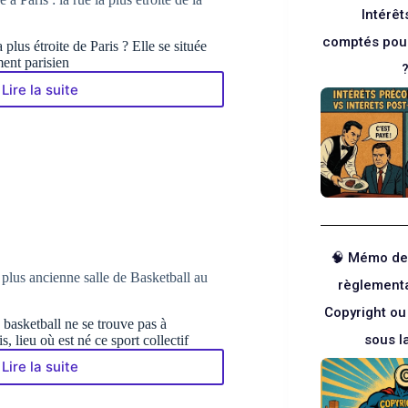
à
Intérêt
Paris
:
comptés pour
plus étroite de Paris ? Elle se située
un
ent parisien
message
d’Amour
Lire la suite
La
dans
rue
plus
du
de
Chat
250
Qui
langues
Pêche
à
Paris
:
la
🧠 Mémo de
rue
a plus ancienne salle de Basketball au
règlementa
la
plus
Copyright ou
étroite
 basketball ne se trouve pas à
de
sous l
, lieu où est né ce sport collectif
la
Lire la suite
ville
La
lumière
ville