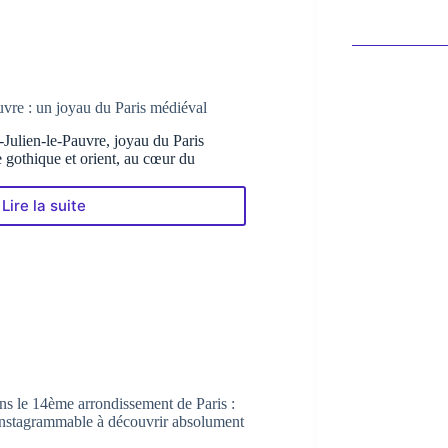
uvre : un joyau du Paris médiéval
-Julien-le-Pauvre, joyau du Paris
e gothique et orient, au cœur du
Lire la suite
Église
Saint-
Julien-
le-
Pauvre
:
un
joyau
du
Paris
médiéval
s le 14ème arrondissement de Paris :
et instagrammable à découvrir absolument