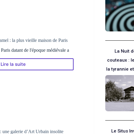
7
bis,
Boulevard
Saint-
Germain
à
Paris
el : la plus vieille maison de Paris
 Paris datant de l'époque médiévale a
La Nuit 
couteaux : l
Lire la suite
La
la tyrannie et
Maison
de
Nicolas
Flamel
:
la
plus
vieille
maison
de
Paris
Le Situs In
 une galerie d’Art Urbain insolite