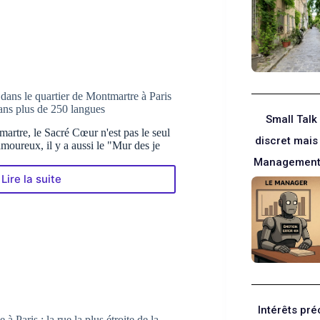
une
rue
aux
façades
colorées
à
Paris
dans le quartier de Montmartre à Paris
ns plus de 250 langues
Small Talk 
artre, le Sacré Cœur n'est pas le seul
discret mais
moureux, il y a aussi le "Mur des je
Management 
Lire la suite
Le
« Mur
des
je
t’aime »
dans
le
quartier
de
Montmartre
Intérêts pr
 Paris : la rue la plus étroite de la