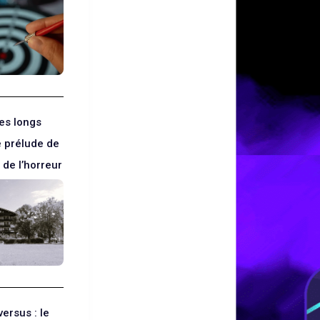
des longs
e prélude de
 de l’horreur
versus : le