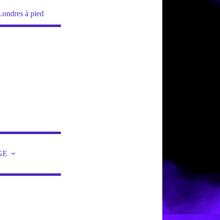
Londres à pied
GE