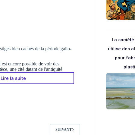
de
Paris
abrite
la
plus
ancienne
salle
La sociét
de
Basketball
tiges bien cachés de la période gallo-
utilise des a
au
monde
pour fab
l est encore possible de voir des
plas
ce, une cité datant de l'antiquité
Lire la suite
Au
cœur
de
Paris,
des
vestiges
bien
cachés
de
SUIVANT
Blanc
la