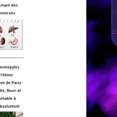
cinant des
inversés
hermopyles
e 14ème
nt de Paris :
te, fleuri et
mmable à
absolument