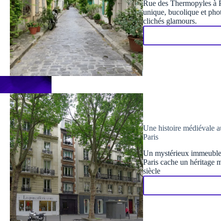
Rue des Thermopyles à Pa
unique, bucolique et pho
clichés glamours.
Une histoire médiévale a
Paris
Un mystérieux immeuble 
Paris cache un héritage 
siècle