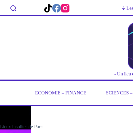
Passer
au
Rechercher
➗ Les 
contenu
- Un lieu 
ECONOMIE – FINANCE
SCIENCES 
Lieux insolites de Paris