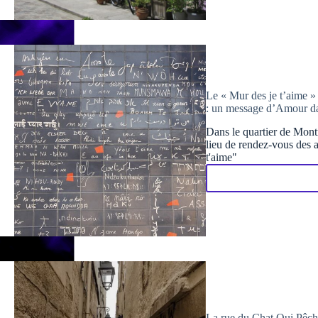
Le « Mur des je t’aime » 
: un message d’Amour da
Dans le quartier de Montm
lieu de rendez-vous des a
t'aime"
La rue du Chat Qui Pêche à