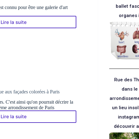
ballet fas
t connu pour être une galerie d'art
organes 
Lire la suite
La
Rue
Denoyez
à
Paris
:
une
galerie
d’Art
Urbain
Rue des T
insolite
dans l
e aux façades colorées à Paris
arrondisseme
. C'est ainsi qu'on pourrait décrire la
ème arrondissement de Paris
un lieu insoli
Lire la suite
instagra
La
rue
découvrir 
Crémieux
: