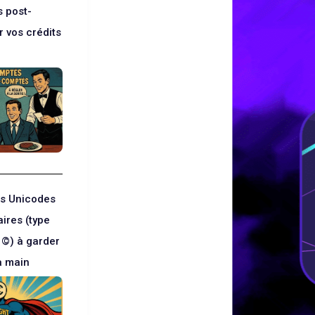
s post-
 vos crédits
?
s Unicodes
ires (type
 ©) à garder
a main