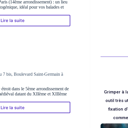
ris (14ème arrondissement) : un lieu
togénique, idéal pour vos balades et
Lire la suite
Rue
des
Thermopyles
dans
le
14ème
arrondissement
de
Paris
Blanc
:
u 7 bis, Boulevard Saint-Germain à
un
lieu
insolite,
étroit dans le 5ème arrondissement de
Grimper à l
fleuri
médiéval datant du XIIème et XIIIème
et
outil très u
instagrammable
Lire la suite
fixation d
à
Une
découvrir
histoire
comme
absolument
médiévale
au