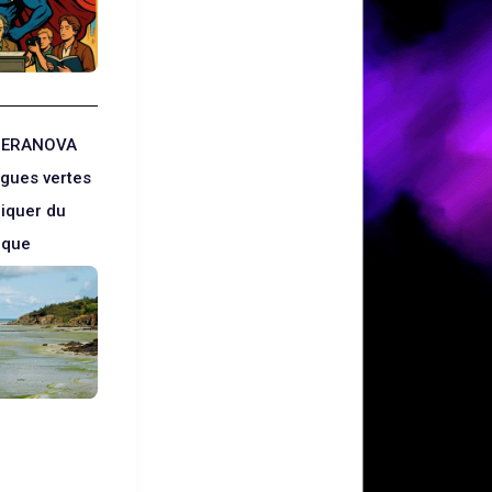
é ERANOVA
lgues vertes
riquer du
tique