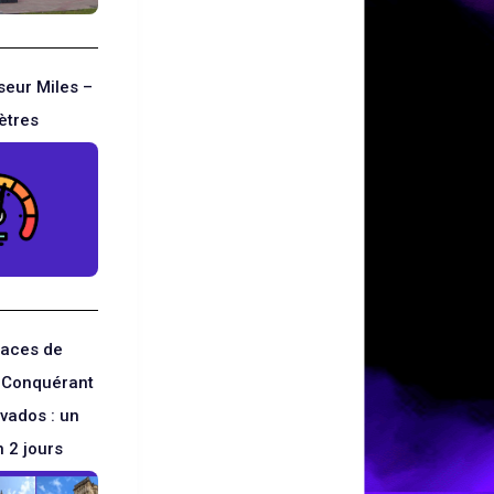
seur Miles –
ètres
traces de
e Conquérant
lvados : un
n 2 jours