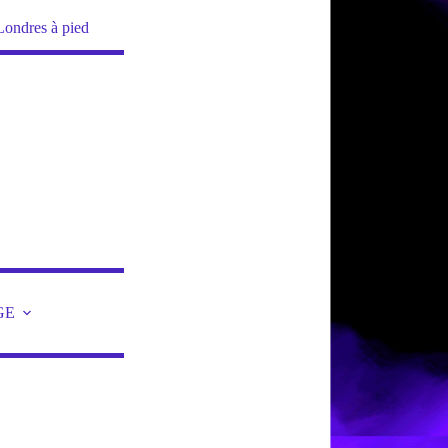
Londres à pied
GE