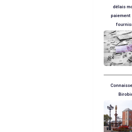
délais m
paiement 
fournis
Connaisse
Birobi