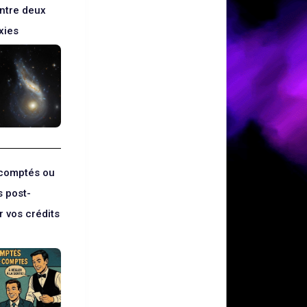
entre deux
xies
écomptés ou
s post-
 vos crédits
?