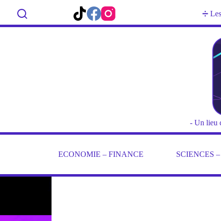
Passer
au
Rechercher
➗ Les 
contenu
- Un lieu 
ECONOMIE – FINANCE
SCIENCES 