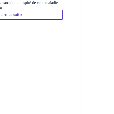
st sans doute inspiré de cette maladie
ia
Lire la suite
La
Progéria
:
l’horloge
biologique
qui
déforme
le
Temps