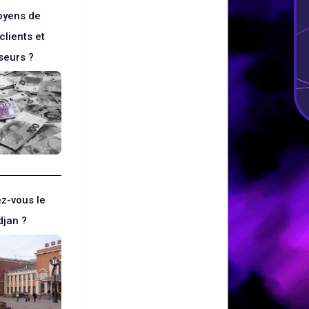
oyens de
clients et
seurs ?
z-vous le
djan ?