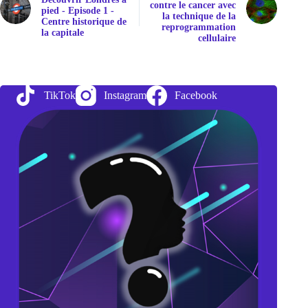
contre le cancer avec
pied - Episode 1 -
la technique de la
Centre historique de
reprogrammation
la capitale
cellulaire
TikTok
Instagram
Facebook