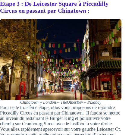
Etape 3 : De Leicester Square à Piccadilly
Circus en passant par Chinatown :
Chinatown – London – TheOtherKev – Pixabay
Pour cette troisième étape, nous vous proposons de rejoindre
Piccadilly Circus en passant par Chinatown. Il faudra se mettre
au niveau du restaurant le Burger King et poursuivre votre
chemin sur Cranbourg Street avec le fastfood à votre droite.
Vous allez rapidement apercevoir sur votre gauche Leicester Ct.
Vous prendrez cette ruelle qui va vous permettre d’arriver en