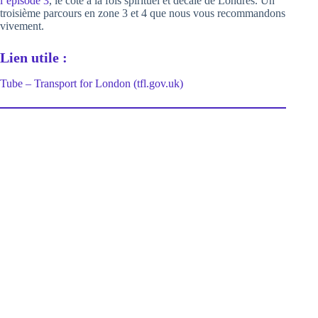
l’épisode 3
, le côté à la fois spirituel et décalé de Londres. Un
troisième parcours en zone 3 et 4 que nous vous recommandons
vivement.
Lien utile :
Tube – Transport for London (tfl.gov.uk)