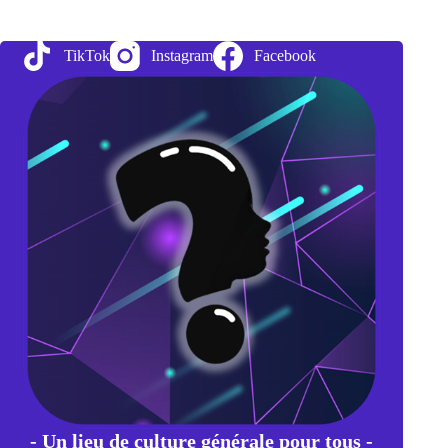
directeurs,
une
annonce
TikTok
Instagram
Facebook
de
la
banque
centrale
toujours
très
attendue
- Un lieu de culture générale pour tous -