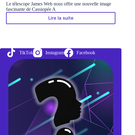
Le télescope James Web nous offre une nouvelle image
fascinante de Cassiopée A
Lire la suite
James
Webb
nous
dévoile
de
nouveaux
TikTok
Instagram
Facebook
détails
de
la
Supernova
Cassiopée
A