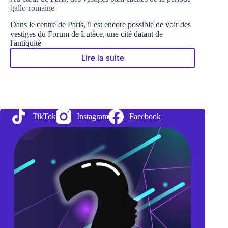
gallo-romaine
Dans le centre de Paris, il est encore possible de voir des
vestiges du Forum de Lutèce, une cité datant de
l'antiquité
Lire la suite
Au
cœur
de
Paris,
des
vestiges
TikTok
Instagram
Facebook
bien
cachés
de
la
période
gallo-
romaine