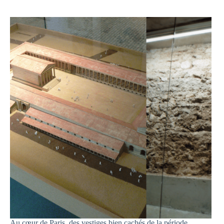
l’expression
« l’argent
n’a
pas
d’odeur »
Au cœur de Paris, des vestiges bien cachés de la période