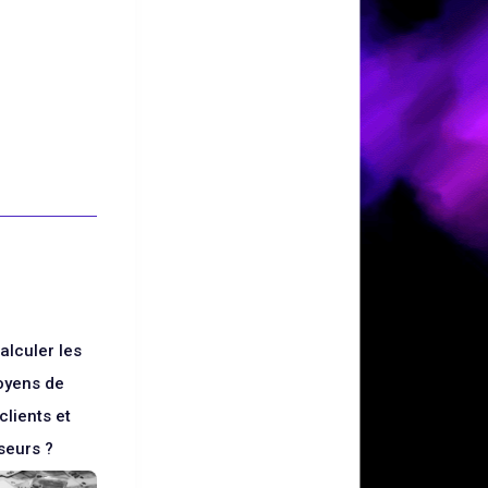
lculer les
oyens de
clients et
seurs ?