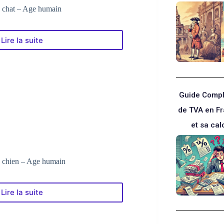
 chat – Age humain
Lire la suite
Le
Convertisseur
Age
du
chat
–
Guide Compl
Age
de TVA en F
humain
et sa cal
 chien – Age humain
Lire la suite
Le
Convertisseur
Age