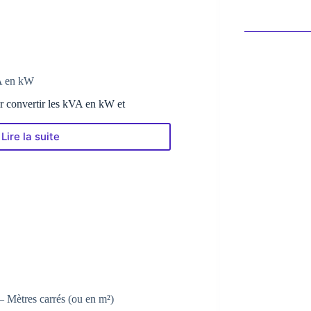
A en kW
ur convertir les kVA en kW et
Lire la suite
Le
Convertisseur
du
kVA
en
kW
– Mètres carrés (ou en m²)