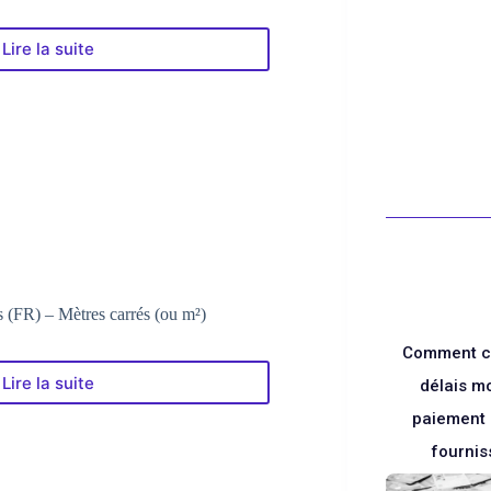
Lire la suite
Le
Convertisseur
Toises
–
Mètres
carrés
(ou
en
m²)
Blanc
 (FR) – Mètres carrés (ou m²)
Comment ca
Lire la suite
délais m
Le
Convertisseur
paiement 
Perches
fournis
(FR)
–