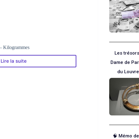
Mètres
carrés
(ou
m²)
 – Kilogrammes
Les trésor
Lire la suite
Dame de Par
Le
Convertisseur
du Louvre
Livres
–
Kilogrammes
🧠 Mémo de