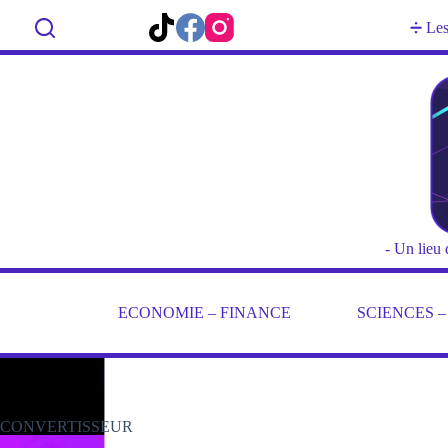
Passer
au
Rechercher
➗ Les 
contenu
- Un lieu 
ECONOMIE – FINANCE
SCIENCES 
CONVERTISSEUR