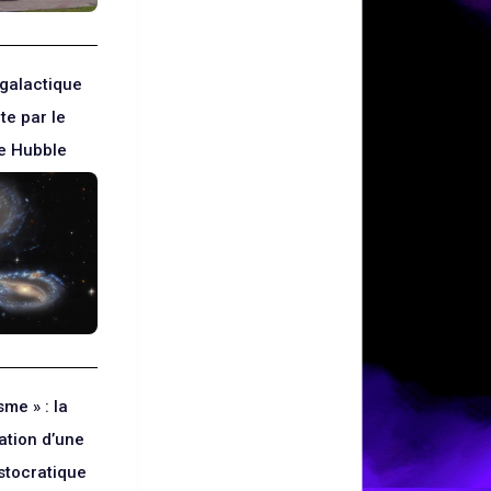
galactique
te par le
e Hubble
sme » : la
ation d’une
istocratique