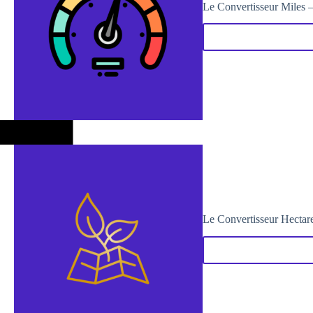
Le Convertisseur Miles 
Le Convertisseur Hectare