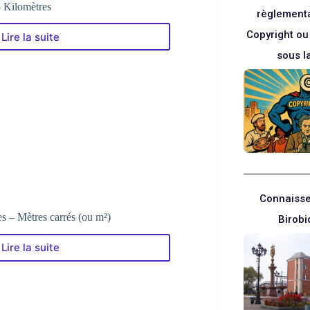
– Kilomètres
règlementa
Copyright ou
Lire la suite
Le
Convertisseur
sous l
Miles
–
Kilomètres
Connaisse
s – Mètres carrés (ou m²)
Birobi
Lire la suite
Le
Convertisseur
Hectares
–
Mètres