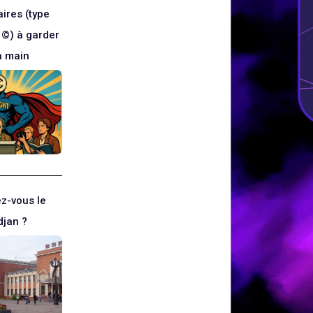
ires (type
 ©) à garder
a main
z-vous le
djan ?