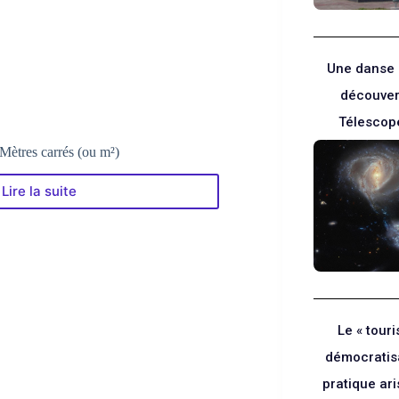
carrés
(ou
m²)
Une danse 
découver
Télescop
Mètres carrés (ou m²)
Lire la suite
Le
Convertisseur
Ares
–
Mètres
carrés
(ou
m²)
Le « touri
démocratis
pratique ar