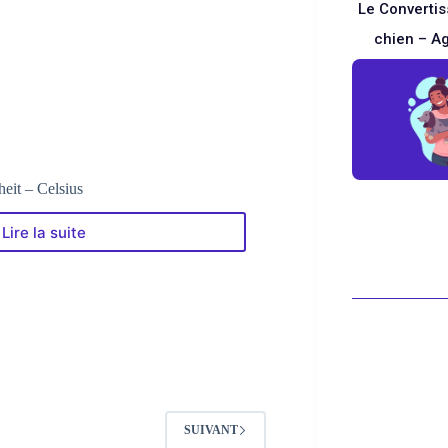
du
Le Converti
chien
chien – A
–
Age
humain
eit – Celsius
Lire la suite
Le
Blanc
Convertisseur
Fahrenheit
–
Celsius
SUIVANT