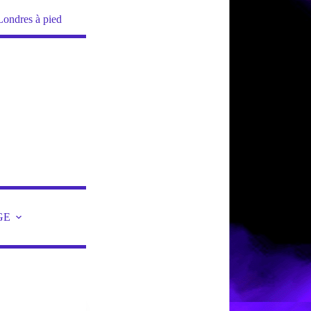
Londres à pied
GE