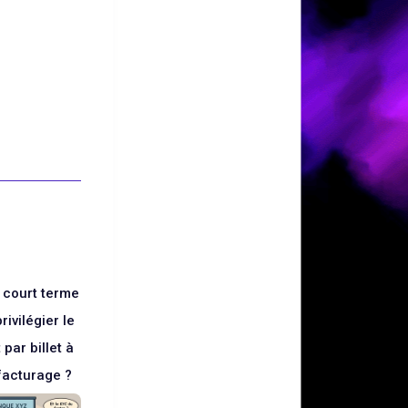
 court terme
ivilégier le
par billet à
facturage ?