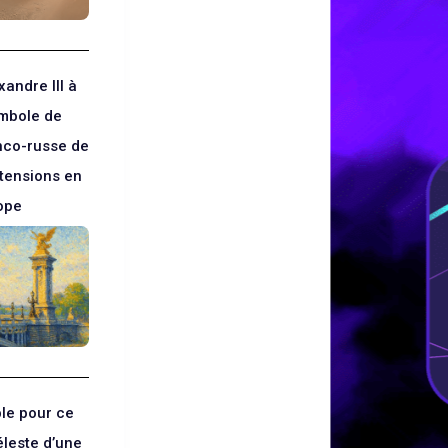
andre III à
ymbole de
anco-russe de
 tensions en
ope
le pour ce
éleste d’une