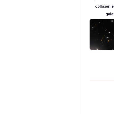
collision 
gala
Blanc