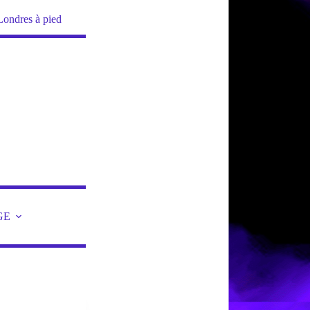
Londres à pied
GE