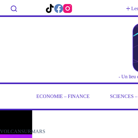
Passer
au
Rechercher
➗ Les 
contenu
- Un lieu 
ECONOMIE – FINANCE
SCIENCES 
VOLCANSURMARS