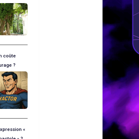
n coûte
turage ?
expression «
pactole » ?