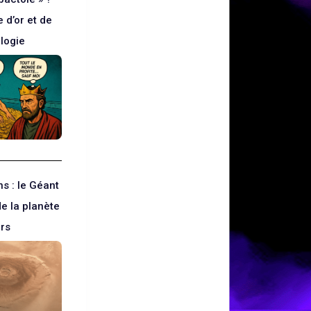
 d’or et de
logie
s : le Géant
e la planète
rs