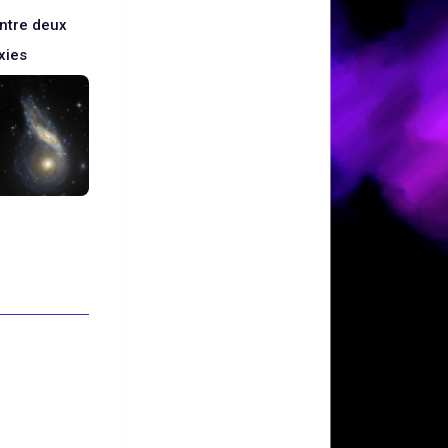
entre deux
xies