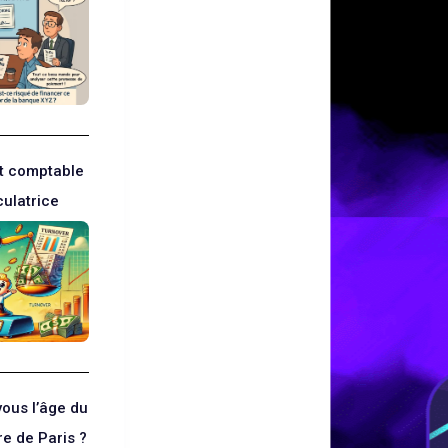
rt comptable
culatrice
ous l’âge du
re de Paris ?