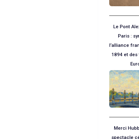
Le Pont Alex
Paris : s
l’alliance fr
1894 et des
Eur
Merci Hubb
spectacle c