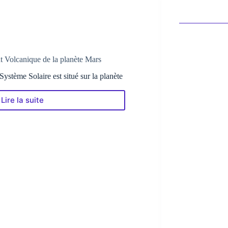
 Volcanique de la planète Mars
ystème Solaire est situé sur la planète
Lire la suite
Olympus
Mons
:
le
Géant
Volcanique
de
la
planète
Mars