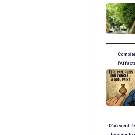
Combie
l’Affac
D’où vient l’
toucher le 