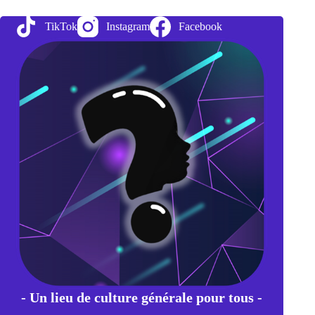
Géant
Volcanique
TikTok
Instagram
Facebook
de
la
planète
Mars
- Un lieu de culture générale pour tous -