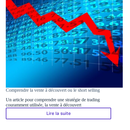
Comprendre la vente à découvert ou le short selling
Un article pour comprendre une stratégie de trading
couramment utilisée, la vente à découvert
Lire la suite
Comprendre
la
vente