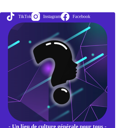
à
découvert
ou
TikTok
Instagram
Facebook
le
short
selling
- Un lieu de culture générale pour tous -