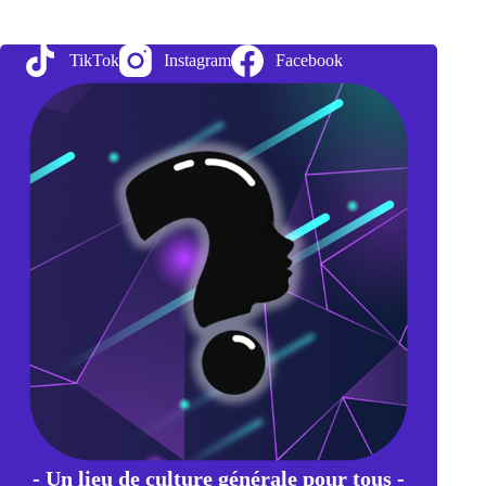
1951
:
la
TikTok
Instagram
Facebook
première
pierre
de
l’Union
Européenne
- Un lieu de culture générale pour tous -