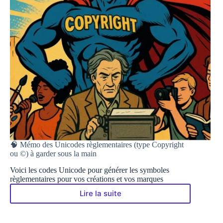
🧠 Mémo des Unicodes règlementaires (type Copyright
ou ©) à garder sous la main
Voici les codes Unicode pour générer les symboles
règlementaires pour vos créations et vos marques
Lire la suite
🧠
Mémo
des