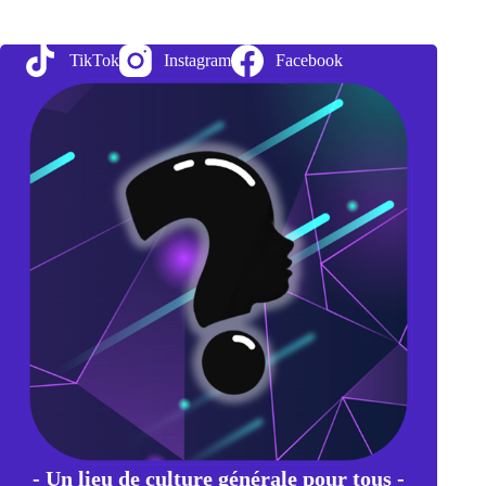
Unicodes
règlementaires
(type
TikTok
Instagram
Facebook
Copyright
ou
©)
à
garder
sous
la
main
- Un lieu de culture générale pour tous -