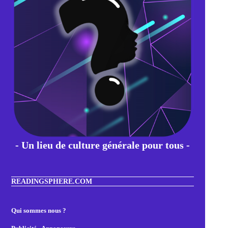
de
Word
à
insérer
dans
vos
présentations
(sans
les
dessiner
!)
- Un lieu de culture générale pour tous -
READINGSPHERE.COM
Qui sommes nous ?