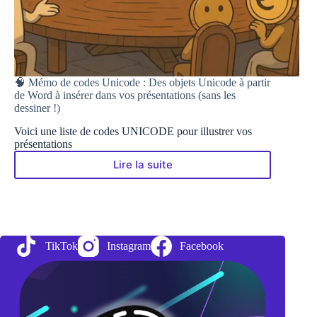
🧠 Mémo de codes Unicode : Des objets Unicode à partir
de Word à insérer dans vos présentations (sans les
dessiner !)
Voici une liste de codes UNICODE pour illustrer vos
présentations
Lire la suite
🧠
Mémo
de
codes
Unicode
:
TikTok
Instagram
Facebook
Des
objets
Unicode
à
partir