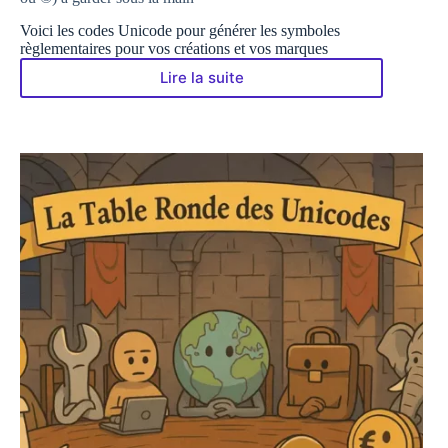
Voici les codes Unicode pour générer les symboles
règlementaires pour vos créations et vos marques
Lire la suite
🧠
Mémo
des
Unicodes
règlementaires
(type
Copyright
ou
©)
à
garder
sous
la
main