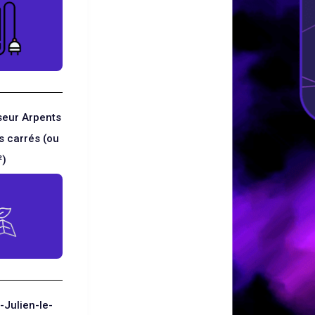
seur Arpents
s carrés (ou
²)
-Julien-le-