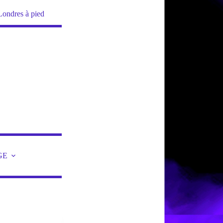
Londres à pied
GE