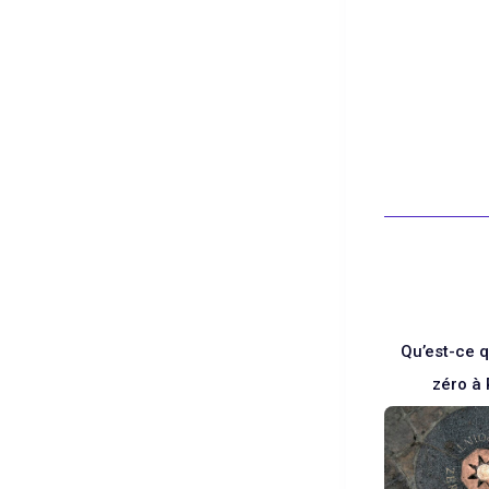
les
Factors
Blanc
Qu’est-ce q
zéro à 