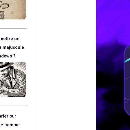
mettre un
e majuscule
ndows ?
arier sur
ène comme