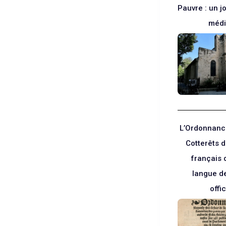
Pauvre : un j
médi
L’Ordonnance
Cotterêts d
français 
langue d
offic