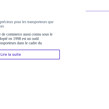
précieux pour les transporteurs que
ors
e de commerce aussi connu sous le
opté en 1998 est un outil
ansporteurs dans le cadre du
Lire la suite
La
Loi
Gayssot,
un
outil
précieux
pour
les
transporteurs
que
n’apprécient
pas