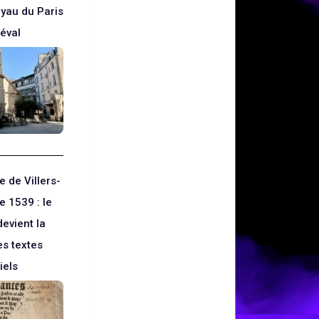
oyau du Paris
éval
 de Villers-
e 1539 : le
devient la
es textes
iels