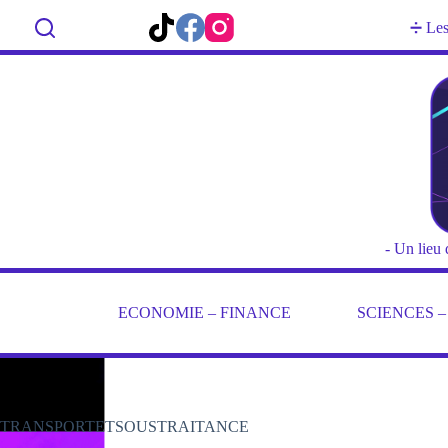
Passer
au
Rechercher
➗ Les 
contenu
- Un lieu 
ECONOMIE – FINANCE
SCIENCES 
TRANSPORTETSOUSTRAITANCE