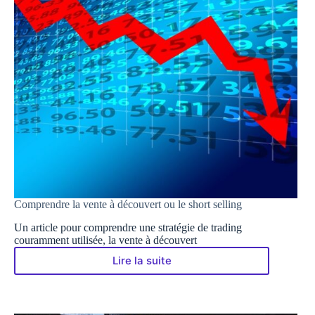
Comprendre la vente à découvert ou le short selling
Un article pour comprendre une stratégie de trading
couramment utilisée, la vente à découvert
Lire la suite
Comprendre
la
vente
à