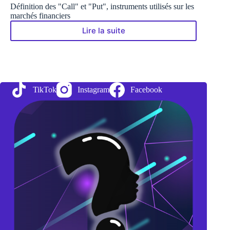
Définition des "Call" et "Put", instruments utilisés sur les
marchés financiers
Lire la suite
Comprendre
les
options
d’achat
(« call »)
et
TikTok
Instagram
Facebook
de
vente
(« put »)
sur
les
marchés
financiers