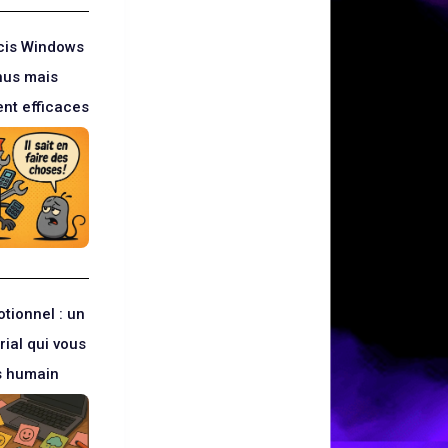
cis Windows
nus mais
nt efficaces
tionnel : un
rial qui vous
s humain