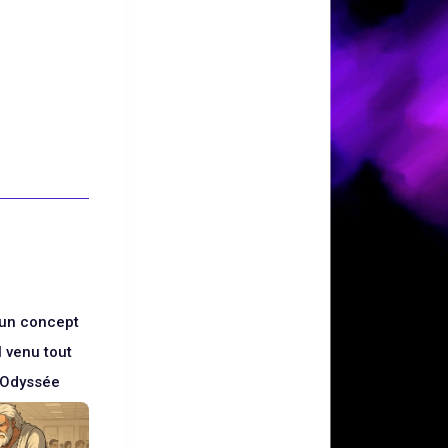
 un concept
 venu tout
l’Odyssée