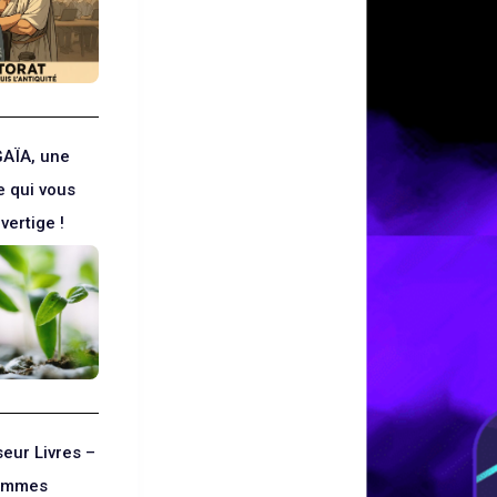
AÏA, une
e qui vous
vertige !
seur Livres –
rammes