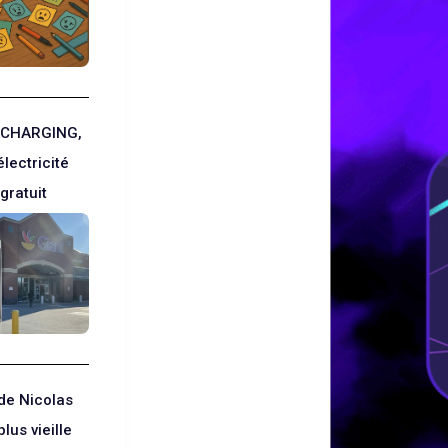
 CHARGING,
électricité
gratuit
de Nicolas
plus vieille