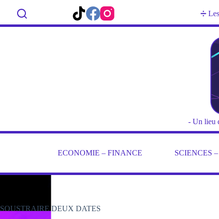
Passer
au
Rechercher
➗ Les 
contenu
- Un lieu 
ECONOMIE – FINANCE
SCIENCES 
SOUSTRAIRE DEUX DATES