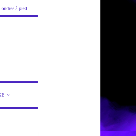
Londres à pied
GE