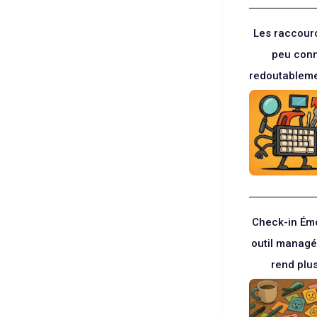
Les raccour
peu con
redoutableme
Check-in Émo
outil managé
rend plu