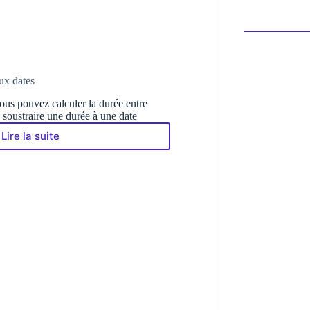
ux dates
vous pouvez calculer la durée entre
 soustraire une durée à une date
Lire la suite
Calcule
la
durée
entre
deux
dates