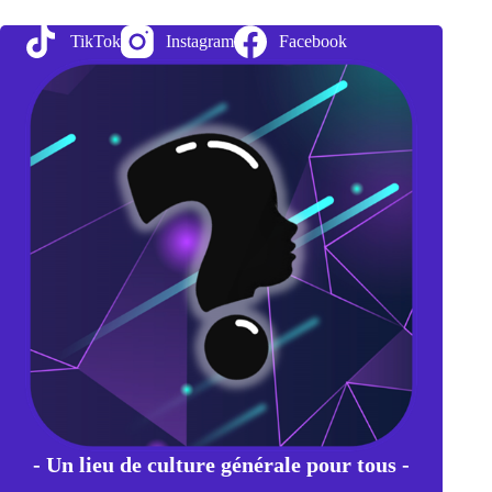
le
ballet
TikTok
Instagram
Facebook
fascinant
des
organes
inversés
- Un lieu de culture générale pour tous -