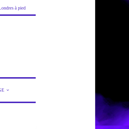
Londres à pied
GE