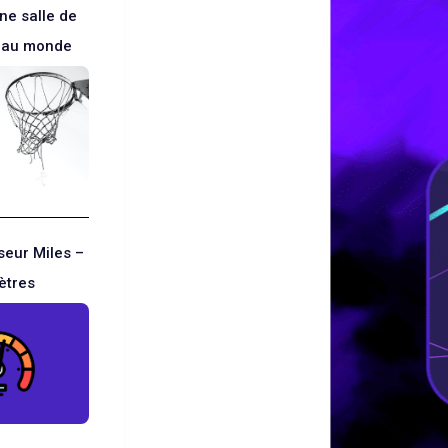
ne salle de
l au monde
seur Miles –
ètres