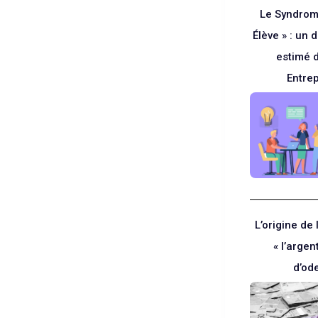
Le Syndrom
Élève » : un
estimé 
Entre
L’origine de 
« l’argen
d’od