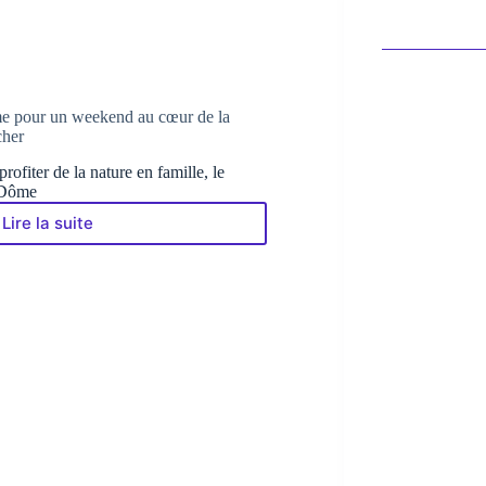
e pour un weekend au cœur de la
cher
rofiter de la nature en famille, le
 Dôme
Lire la suite
Direction
le
Puy-
de-
Dôme
pour
un
weekend
au
cœur
de
la
nature,