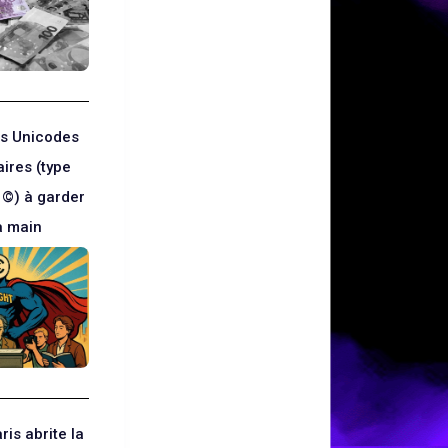
s Unicodes
ires (type
 ©) à garder
a main
ris abrite la