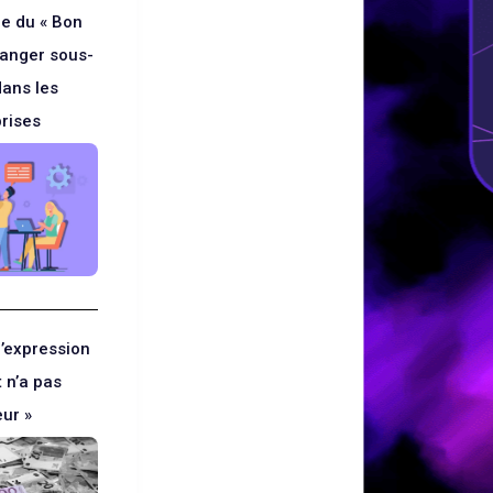
e du « Bon
 danger sous-
dans les
prises
l’expression
t n’a pas
eur »