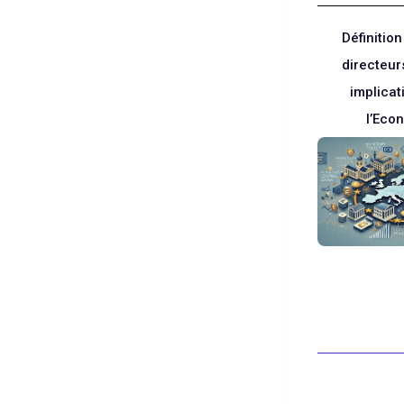
Définition
directeurs
implicat
l’Eco
Blanc