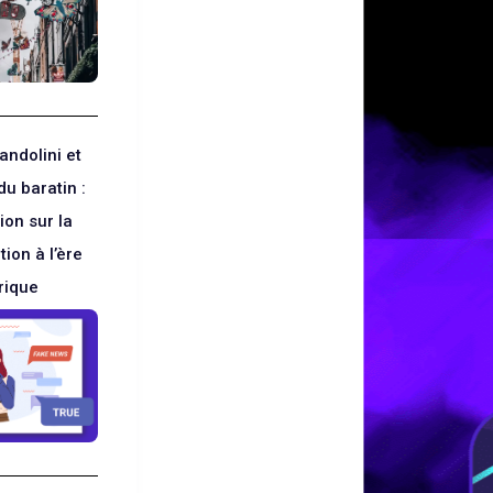
andolini et
du baratin :
ion sur la
ion à l’ère
rique