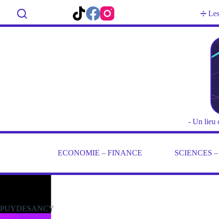
Passer
au
Rechercher
➗ Les 
contenu
- Un lieu 
ECONOMIE – FINANCE
SCIENCES 
PUYDESANCY