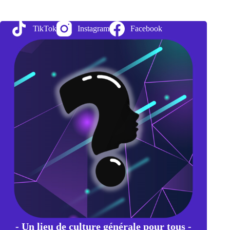
?
Les
pièces
TikTok
Instagram
Facebook
d’un
jeu
d’échecs
ont
leur
propre
code
dans
Unicode
- Un lieu de culture générale pour tous -