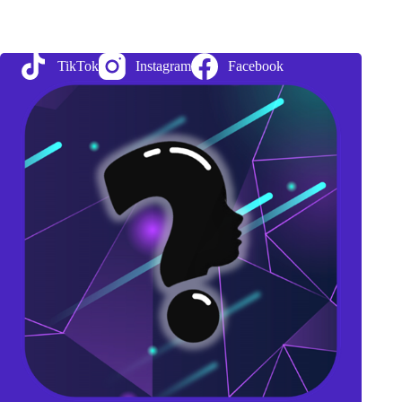
l’expression
« l’argent
n’a
pas
TikTok
Instagram
Facebook
d’odeur »