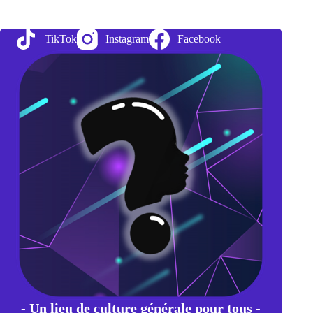
des
jours
de
TikTok
Instagram
Facebook
la
semaine
:
entre
dieux,
astres
et
religion
- Un lieu de culture générale pour tous -