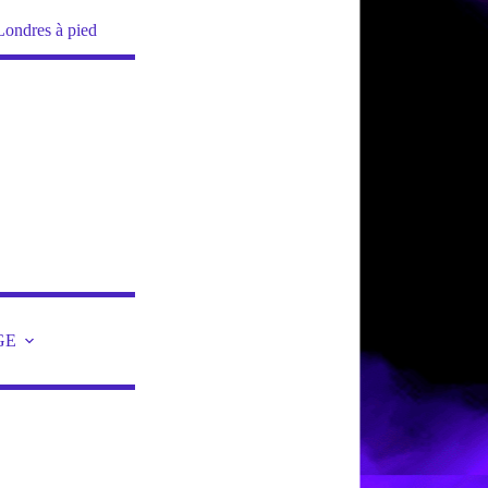
Londres à pied
GE