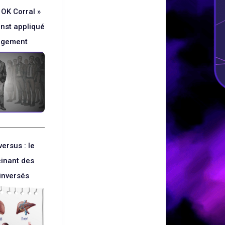
 OK Corral »
rnst appliqué
agement
versus : le
cinant des
inversés