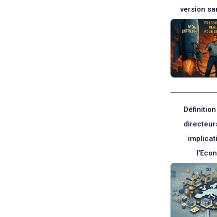
version sa
Définition
directeurs
implicat
l’Eco