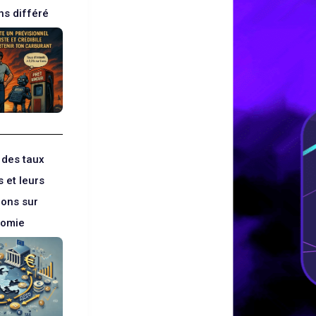
ns différé
 des taux
 et leurs
ions sur
nomie