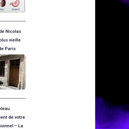
de Nicolas
plus vieille
de Paris
bleau
ent de votre
sionnel – La