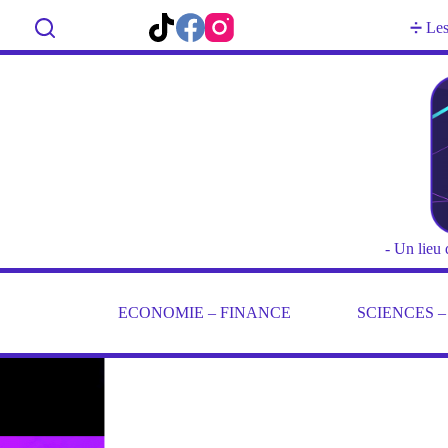
Passer
au
Rechercher
➗ Les 
contenu
- Un lieu 
ECONOMIE – FINANCE
SCIENCES 