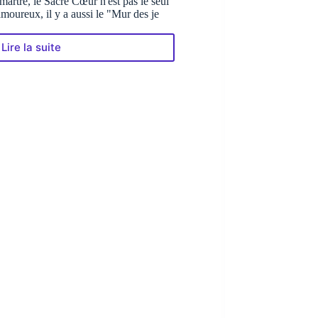
artre, le Sacré Cœur n'est pas le seul
moureux, il y a aussi le "Mur des je
Lire la suite
Le
« Mur
des
je
t’aime »
dans
le
quartier
de
Montmartre
à
Paris
:
un
message
d’Amour
dans
plus
de
250