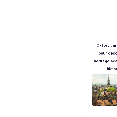
langues
Blanc
Oxford : un
pour déco
héritage ac
histo