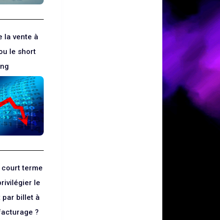
 la vente à
ou le short
ling
 court terme
ivilégier le
par billet à
facturage ?