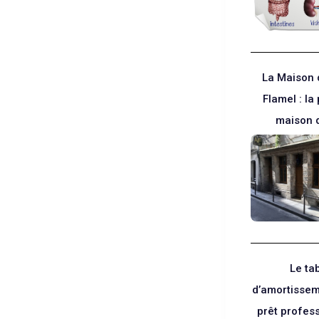
La Maison 
Flamel : la 
maison 
Le ta
d’amortissem
prêt profes