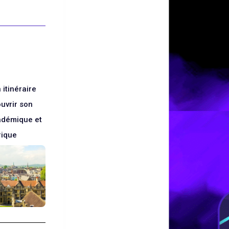
 itinéraire
uvrir son
adémique et
rique