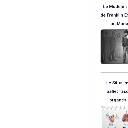
Le Modèle «
de Franklin E
au Man
Le Situs In
ballet fas
organes 