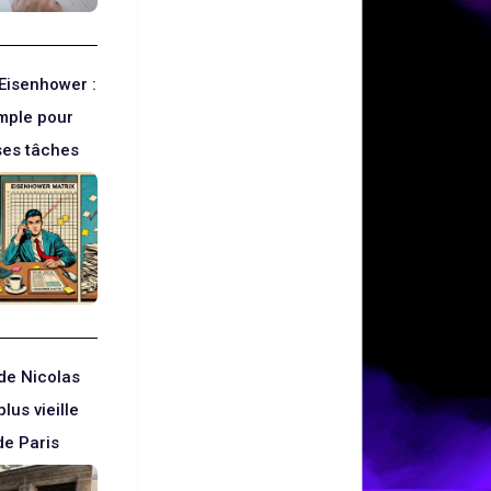
’Eisenhower :
imple pour
ses tâches
de Nicolas
plus vieille
de Paris