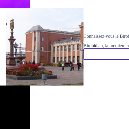
Connaissez-vous le Birob
Birobidjan, la première ré