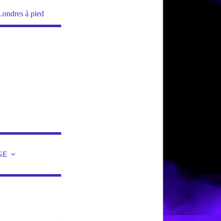
Londres à pied
GE