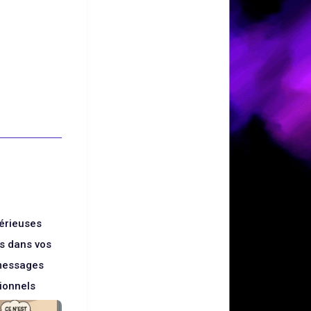
érieuses
ns dans vos
 messages
ionnels