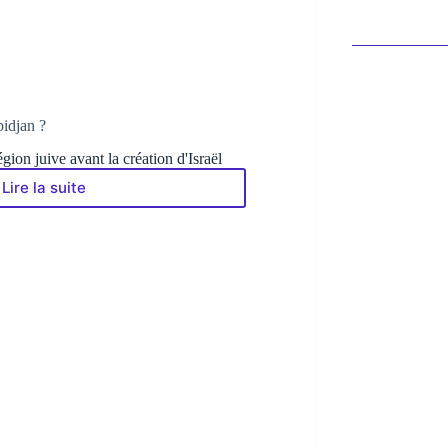
idjan ?
gion juive avant la création d'Israël
Lire la suite
Connaissez-
vous
le
Birobidjan ?