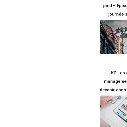
pied – Epis
journée 
KPI, un 
managemen
devenir cont