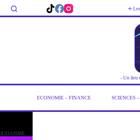
Passer
au
Rechercher
➗ Les 
contenu
- Un lieu 
ECONOMIE – FINANCE
SCIENCES 
JUDAISME