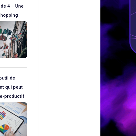
ode 4 – Une
shopping
outil de
t qui peut
re-productif