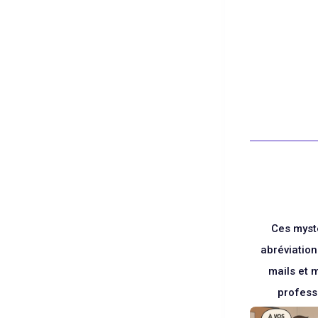
Blanc
Ces myst
abréviatio
mails et
profess