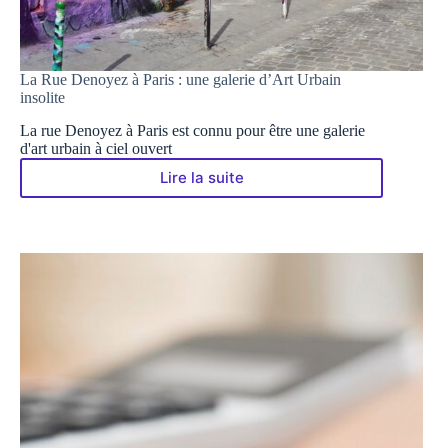
La Rue Denoyez à Paris : une galerie d’Art Urbain
insolite
La rue Denoyez à Paris est connu pour être une galerie
d'art urbain à ciel ouvert
Lire la suite
La
Rue
Denoyez
à
Paris
:
une
galerie
d’Art
Urbain
insolite