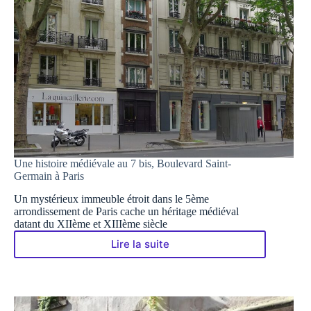
Une histoire médiévale au 7 bis, Boulevard Saint-
Germain à Paris
Un mystérieux immeuble étroit dans le 5ème
arrondissement de Paris cache un héritage médiéval
datant du XIIème et XIIIème siècle
Lire la suite
Une
histoire
médiévale
au
7