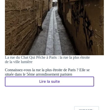
un
message
d’Amour
dans
plus
de
250
langues
La rue du Chat Qui Pêche à Paris : la rue la plus étroite
de la ville lumière
Connaissez-vous la rue la plus étroite de Paris ? Elle se
située dans le 5ème arrondissement parisien
Lire la suite
La
rue
du
Chat
Qui
Pêche