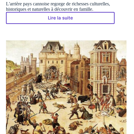
L'arrière pays cannoise regorge de richesses culturelles,
historiques et naturelles à découvrir en famille.
Lire la suite
Que
peut-
on
faire
autour
de
Cannes
en
famille ?