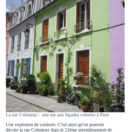
système
de
protection
contre
le
risque
de
chômage
pour
ses
agents
La rue Crémieux : une rue aux façades colorées à Paris
Une explosion de couleurs. C'est ainsi qu'on pourrait
décrire la rue Crémieux dans le 12ème arrondissement de