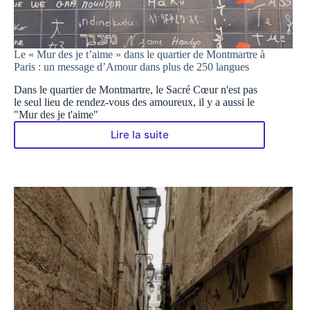
Le « Mur des je t’aime » dans le quartier de Montmartre à
Paris : un message d’Amour dans plus de 250 langues
Dans le quartier de Montmartre, le Sacré Cœur n'est pas
le seul lieu de rendez-vous des amoureux, il y a aussi le
"Mur des je t'aime"
Lire la suite
Le
« Mur
des
je
t’aime »
dans
le
quartier
de
Montmartre
à
Paris
: