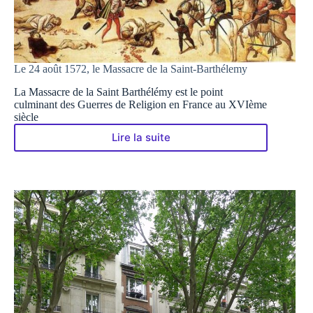
Le 24 août 1572, le Massacre de la Saint-Barthélemy
La Massacre de la Saint Barthélémy est le point
culminant des Guerres de Religion en France au XVIème
siècle
Lire la suite
Le
24
août
1572,
le
Massacre
de
la
Saint-
Barthélemy