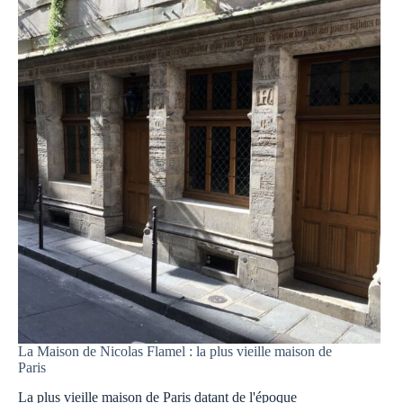
bis,
Boulevard
Saint-
Germain
à
Paris
La Maison de Nicolas Flamel : la plus vieille maison de
Paris
La plus vieille maison de Paris datant de l'époque