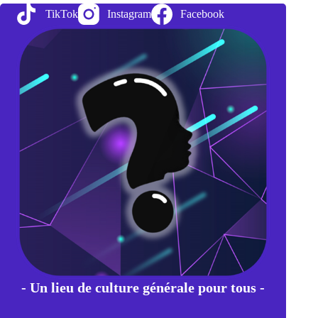
–
TikTok
Instagram
Facebook
Age
humain
- Un lieu de culture générale pour tous -