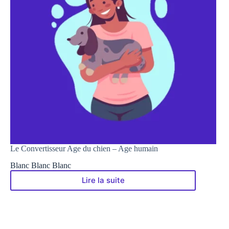
Le Convertisseur Age du chien – Age humain
Blanc Blanc Blanc
Lire la suite
Le
Convertisseur
Age
du
chien