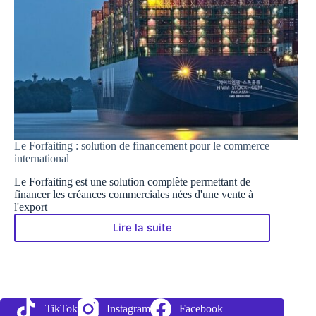
Le Forfaiting : solution de financement pour le commerce
international
Le Forfaiting est une solution complète permettant de
financer les créances commerciales nées d'une vente à
l'export
Lire la suite
Le
Forfaiting
:
solution
de
financement
TikTok
Instagram
Facebook
pour