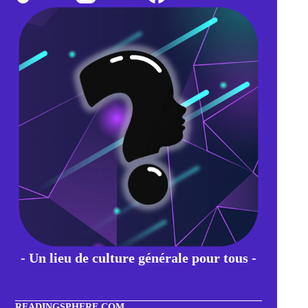
le
commerce
international
- Un lieu de culture générale pour tous -
READINGSPHERE.COM