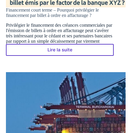
Financement court terme – Pourquoi privilégier le
financement par billet à ordre en affacturage ?
Privilégier le financement des créances commerciales par
l'émission de billets à ordre en affacturage peut s'avérer
très intéressant pour le cédant et ses partenaires bancaires
par rapport à un simple décaissement par virement
Lire la suite
Financement
court
terme
–
Pourquoi
privilégier
le
financement
par
billet
à
ordre
en
affacturage ?