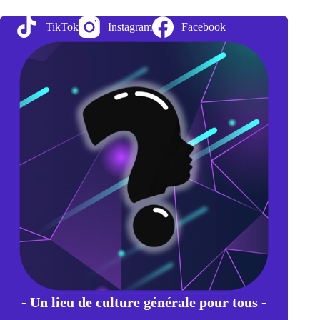
du
mythe
TikTok
Instagram
Facebook
grec
à
l’expression
moderne
- Un lieu de culture générale pour tous -