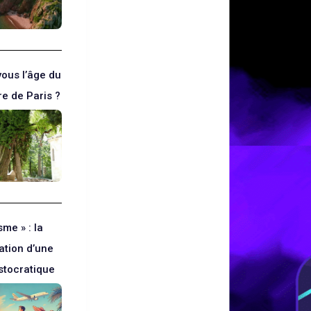
ous l’âge du
re de Paris ?
sme » : la
ation d’une
istocratique