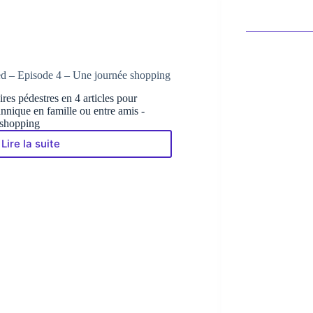
d – Episode 4 – Une journée shopping
res pédestres en 4 articles pour
annique en famille ou entre amis -
 shopping
Lire la suite
Découvrez
Londres
à
pied
–
Episode
4
–
Une
journée
shopping