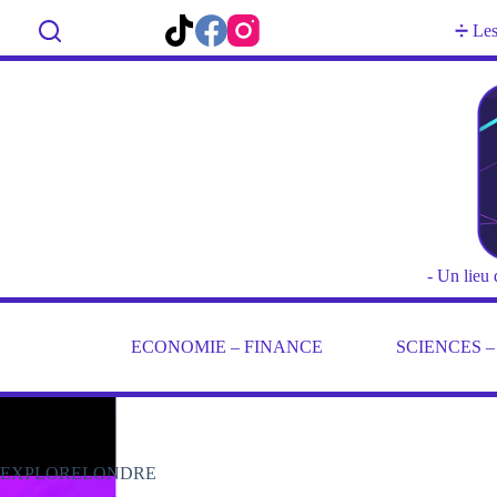
Passer
au
Rechercher
➗ Les 
contenu
- Un lieu 
ECONOMIE – FINANCE
SCIENCES 
EXPLORELONDRE