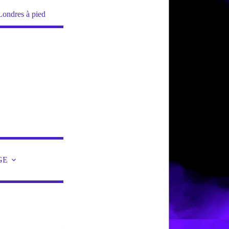
Londres à pied
GE