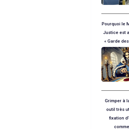
Pourquoi le M
Justice est 
« Garde des
Grimper à l
outil très u
fixation d
comme