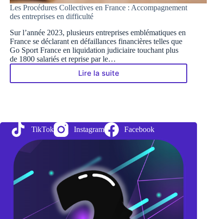
Les Procédures Collectives en France : Accompagnement
des entreprises en difficulté
Sur l’année 2023, plusieurs entreprises emblématiques en
France se déclarant en défaillances financières telles que
Go Sport France en liquidation judiciaire touchant plus
de 1800 salariés et reprise par le…
Lire la suite
Les
Procédures
Collectives
en
France
:
TikTok
Instagram
Facebook
Accompagnement
des
entreprises
en
difficulté