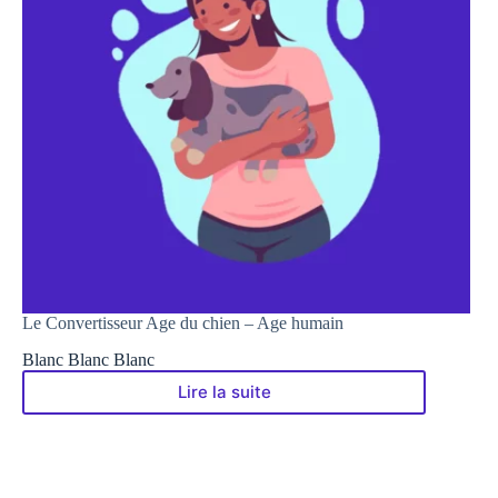
Le Convertisseur Age du chien – Age humain
Blanc Blanc Blanc
Lire la suite
Le
Convertisseur
Age
du
chien