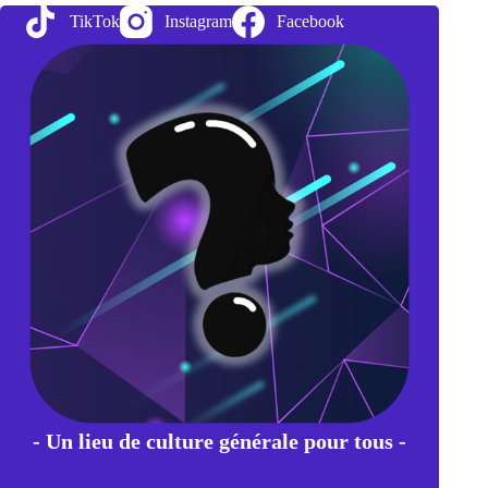
–
TikTok
Instagram
Facebook
Age
humain
- Un lieu de culture générale pour tous -