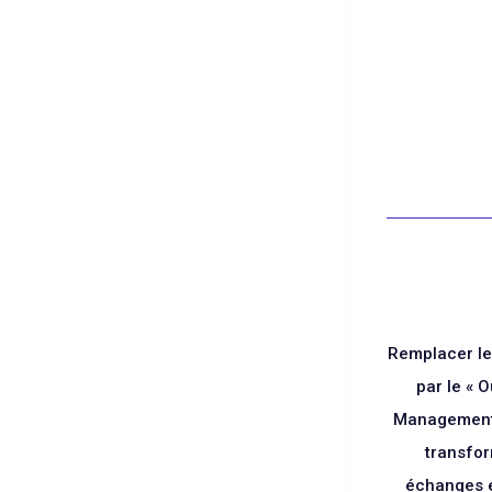
Blanc
Remplacer le
par le « O
Management
transfo
échanges e