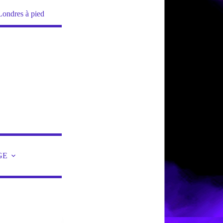
Londres à pied
GE