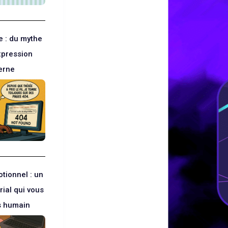
ne : du mythe
expression
erne
tionnel : un
rial qui vous
s humain