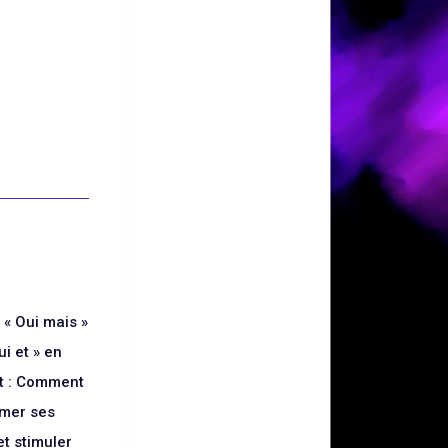
 « Oui mais »
ui et » en
 : Comment
rmer ses
t stimuler