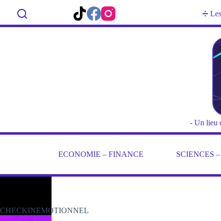
Passer
au
Rechercher
➗ Les 
contenu
- Un lieu 
ECONOMIE – FINANCE
SCIENCES 
CHECKINEMOTIONNEL