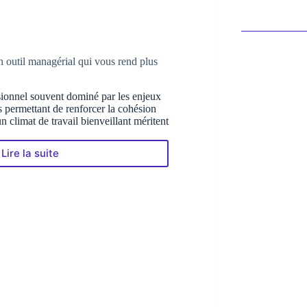
 outil managérial qui vous rend plus
ionnel souvent dominé par les enjeux
s permettant de renforcer la cohésion
n climat de travail bienveillant méritent
Lire la suite
Check-
in
Émotionnel
:
un
outil
managérial
qui
vous
rend
plus
humain