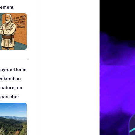
gement
 Puy-de-Dôme
eekend au
 nature, en
t pas cher