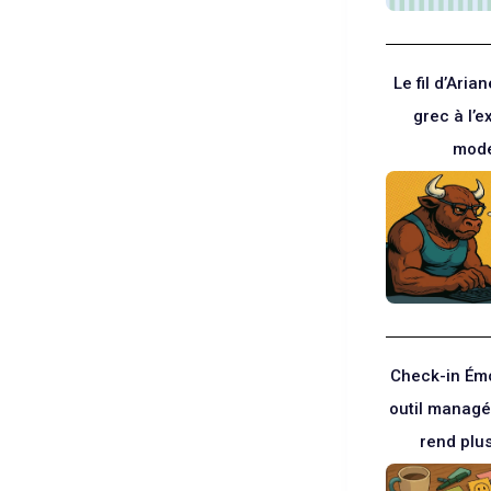
Le fil d’Aria
grec à l’
mod
Check-in Émo
outil managé
rend plu