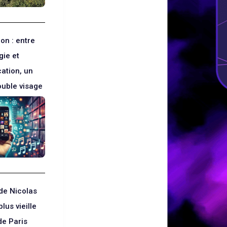
on : entre
gie et
ation, un
ouble visage
de Nicolas
plus vieille
de Paris