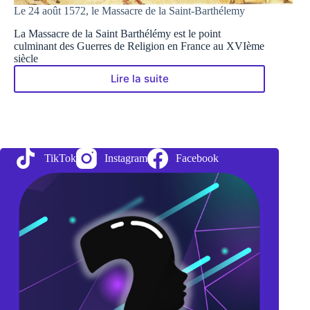
Le 24 août 1572, le Massacre de la Saint-Barthélemy
La Massacre de la Saint Barthélémy est le point
culminant des Guerres de Religion en France au XVIème
siècle
Lire la suite
Le
24
août
1572,
le
Massacre
TikTok
Instagram
Facebook
de
la
Saint-
Barthélemy