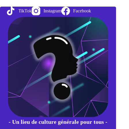
Marne,
un
TikTok
Instagram
Facebook
plan
original
et
un
symbole
- Un lieu de culture générale pour tous -