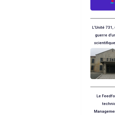
L’Unité 731,
guerre d’u
scientifiqu
Le Feedfo
techni
Managemen