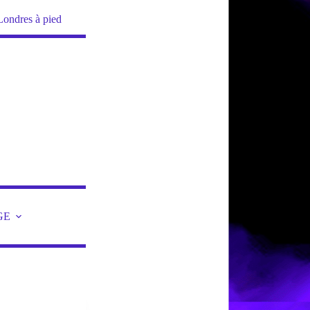
Londres à pied
GE