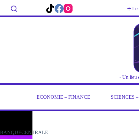
Passer
au
Rechercher
➗ Les 
contenu
- Un lieu 
ECONOMIE – FINANCE
SCIENCES 
BANQUECENTRALE