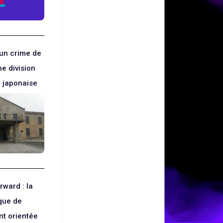
 un crime de
ne division
e japonaise
rward : la
que de
t orientée