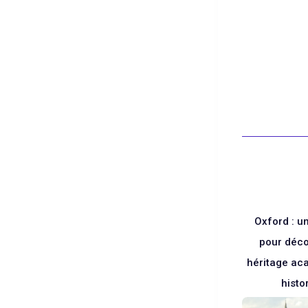
Blanc
Oxford : un
pour déco
héritage ac
histo