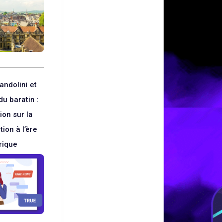
andolini et
du baratin :
ion sur la
ion à l’ère
rique