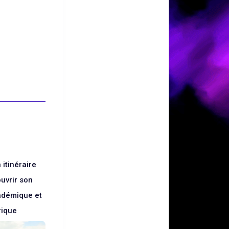
 itinéraire
uvrir son
adémique et
rique