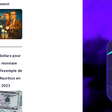
avenir
dollars pour
la monnaie
 l’exemple de
Mauritius en
r 2023