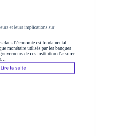
eurs et leurs implications sur
rs dans l’économie est fondamental.
que monétaire utilisés par les banques
gouverneurs de ces institution d’assurer
de…
Lire la suite
Définition
des
taux
directeurs
et
leurs
implications
sur
l’Economie