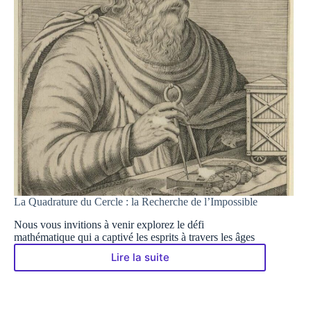
La Quadrature du Cercle : la Recherche de l’Impossible
Nous vous invitions à venir explorez le défi
mathématique qui a captivé les esprits à travers les âges
Lire la suite
La
Quadrature
du
Cercle