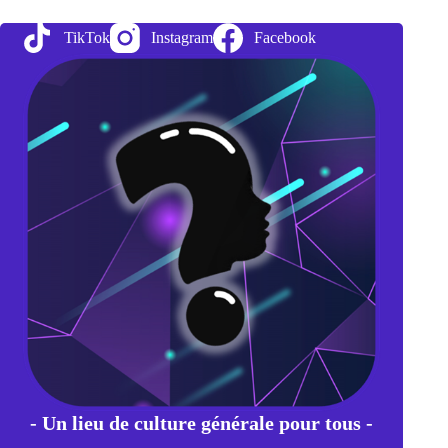
:
la
TikTok
Instagram
Facebook
Recherche
de
l’Impossible
- Un lieu de culture générale pour tous -