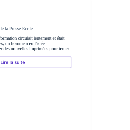
de la Presse Ecrite
rmation circulait lentement et était
tes, un homme a eu l’idée
er des nouvelles imprimées pour tenter
Lire la suite
Johann
Carolus
:
le
père
de
la
Presse
Ecrite