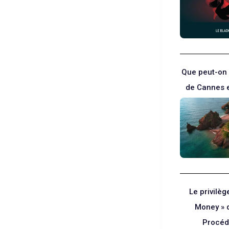
Que peut-on 
de Cannes e
Le privilè
Money » 
Procéd