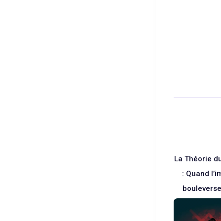
Blanc
La Théorie d
: Quand l’i
boulevers