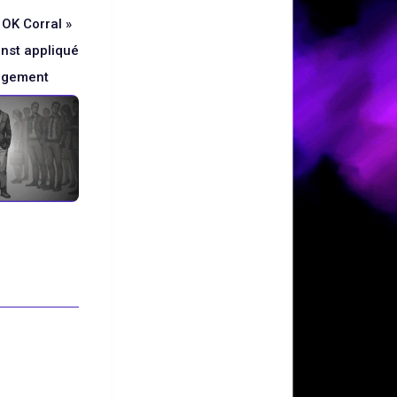
 OK Corral »
rnst appliqué
agement