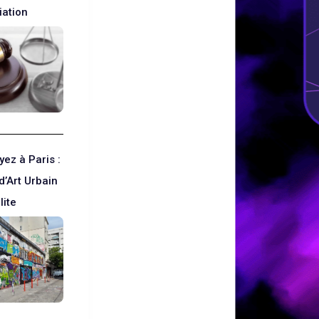
iation
ez à Paris :
d’Art Urbain
lite