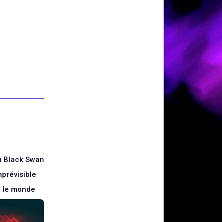
u Black Swan
mprévisible
e le monde