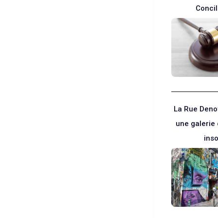
Concil
La Rue Denoy
une galerie 
inso