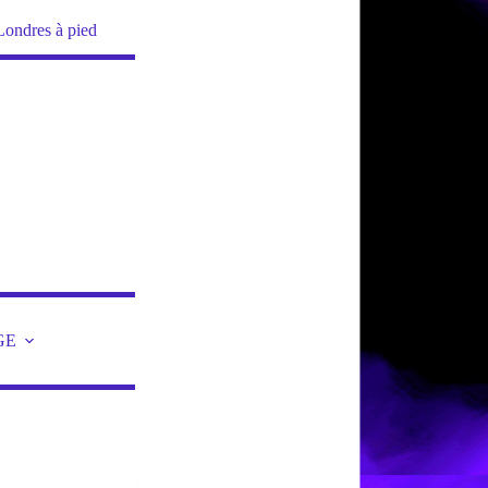
Londres à pied
GE