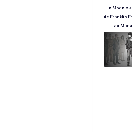
Le Modèle «
de Franklin E
au Man
Blanc