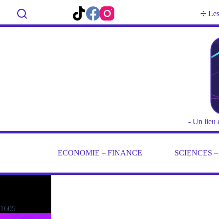
Passer
au
Rechercher
➗ Les 
contenu
- Un lieu 
ECONOMIE – FINANCE
SCIENCES 
1605