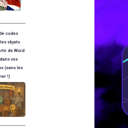
de codes
Des objets
rtir de Word
 dans vos
ns (sans les
er !)