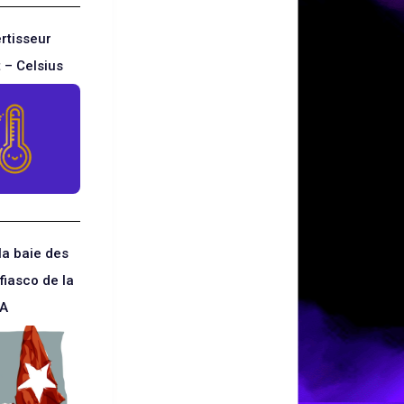
rtisseur
 – Celsius
la baie des
fiasco de la
IA