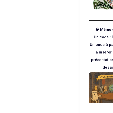
🧠 Mémo 
Unicode : 
Unicode à pa
à insérer
présentatio
dessin